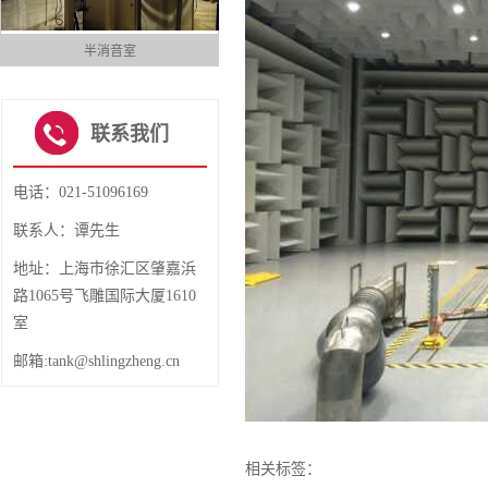
半消音室
全消音室
1
2
3
4
联系我们
电话：021-51096169
联系人：谭先生
地址：上海市徐汇区肇嘉浜
路1065号飞雕国际大厦1610
室
邮箱:tank@shlingzheng.cn
相关标签：